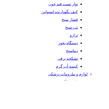
نوار تست قند خون
کیف نگهدارنده انسولین
فشار سنج
تب سنج
ترازو
دستگاه بخور
دماسنج
تشکچه برقی
کیسه آب گرم
لوازم و ملزومات پزشکی
تست های خانگی
جعبه قرص
پانسمان
ماسک/محلول