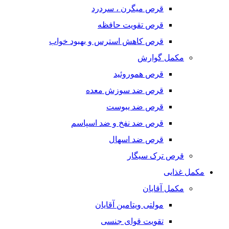
قرص میگرن ، سردرد
قرص تقویت حافظه
قرص کاهش استرس و بهبود خواب
مکمل گوارش
قرص هموروئید
قرص ضد سوزش معده
قرص ضد یبوست
قرص ضد نفخ و ضد اسپاسم
قرص ضد اسهال
قرص ترک سیگار
مکمل غذایی
مکمل آقایان
مولتی ویتامین آقایان
تقویت قوای جنسی