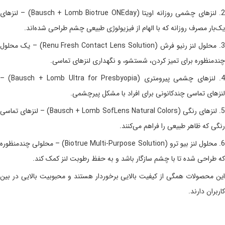
2. لنزهای چشمی روزانه اویتا (Bausch + Lomb Biotrue ONEday) – لنزهای
یک‌بار مصرف روزانه که با الهام از فیزیولوژی طبیعی چشم طراحی شده‌اند.
3. محلول لنز رنیو فرش (Renu Fresh Contact Lens Solution) – یک محلول
چندمنظوره برای تمیز کردن، شستشو، و نگهداری لنزهای تماسی.
4. لنزهای چشمی پیرومتری (Bausch + Lomb Ultra for Presbyopia) –
لنزهای تماسی چندکانونی برای افراد با مشکل پیرچشمی.
5. لنزهای رنگی (Bausch + Lomb SofLens Natural Colors) – لنزهای تماسی
رنگی که ظاهر طبیعی را فراهم می‌کنند.
6. محلول لنز بیو ترو (Biotrue Multi-Purpose Solution) – محلولی چندمنظوره
که طراحی شده تا با چشم سازگار باشد و به حفظ رطوبت لنز کمک کند.
این محصولات همگی از کیفیت بالایی برخوردار هستند و محبوبیت بالایی در بین
کاربران دارند.