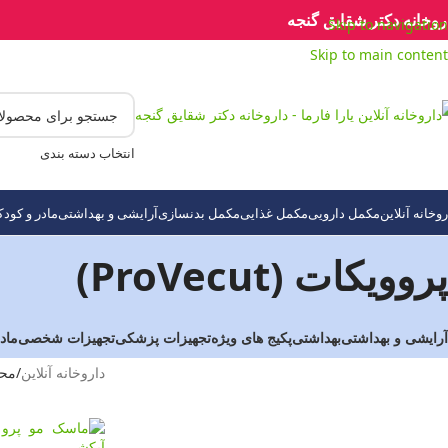
روخانه دکتر شقایق گنجه
Skip to navigation
Skip to main content
انتخاب دسته بندی
روخانه آنلاین
مکمل دارویی
مکمل غذایی
مکمل بدنسازی
آرایشی و بهداشتی
مادر و کود
پروویکات (ProVecut)
آرایشی و بهداشتی
بهداشتی
پکیج های ویژه
تجهیزات پزشکی
تجهیزات شخصی
ماد
داروخانه آنلاین
/
محص