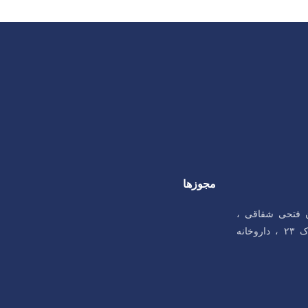
مجوزها
ان فتحی شقاقی ،
میدان سلماس، خیابان شهریار، پلاک ۲۳ ، داروخانه