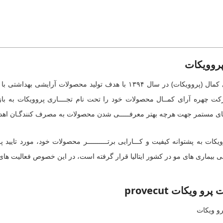
پروویکات
شرکت چهره آرای کمال (پروویکات) در سال ۱۳۹۴ با هدف تولید
رکت چهره آرای کمــال محصولات خود را تحت نام تجــــاری پروویکات به باز
 مستمر جهت هرچه بهتر معرفـــــی شدن محصولات به مصرف کنندگـان اهداف
یکات به پشتوانه کیفیت و کـــارایی برتــــــــــر محصولات خود، مورد ت
دمی بیماری های مو در کشور ایتالیا قرار گرفته است، در این خصوص فعالیت ها
 ویکات provecut
و ویکات