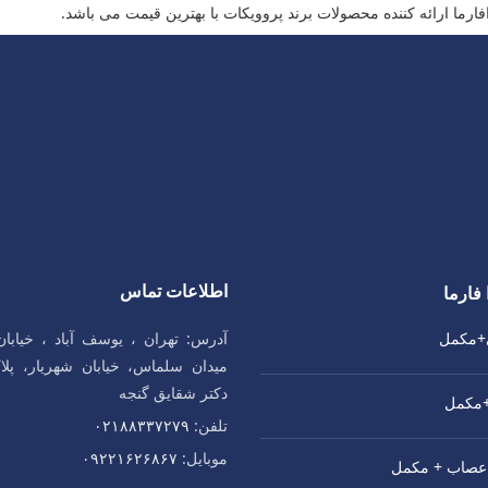
رافارما ارائه کننده محصولات برند پروویکات با بهترین قیمت می باشد.
اطلاعات تماس
 فارما
ی+مکمل
آدرس: تهران ، یوسف آباد ، خیاب
دکتر شقایق گنجه
+مکمل
تلفن:
۰۲۱۸۸۳۳۷۲۷۹
موبایل:
۰۹۲۲۱۶۲۶۸۶۷
 اعصاب + مکمل