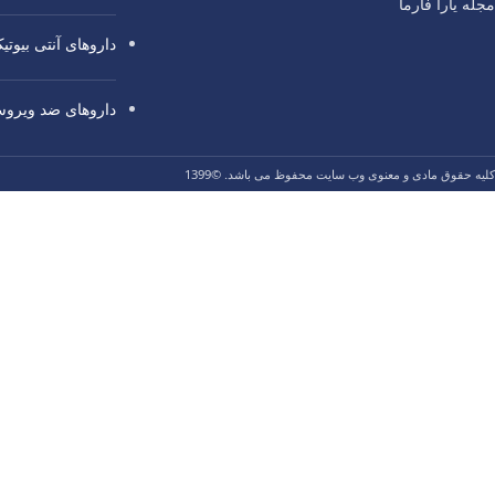
مجله یارا فارما
داروهای آنتی‌ بیوت
داروهای ضد ویرو
کلیه حقوق مادی و معنوی وب سایت محفوظ می باشد. ©1399