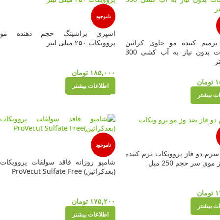
ناموجود
اسپری براشینگ حجم دهنده مو
رمیم کننده مو حاوی کراتین
پروویکات ۲۵۰ میلی لیتر
پروویکات بدون نیاز به آب کشی 300
ر
۱۸۵,۰۰۰
تومان
۱
تومان
اطلاعات بیشتر
ات بیشتر
ناموجود
رم دو فاز پروویکات نرم کننده
شامپو روزانه فاقد سولفات پروویکات
وی سر حجم 250 میل
(بعدکراتین) ProVecut Sulfate Free
۱
تومان
۱۷۵,۲۰۰
تومان
ات بیشتر
اطلاعات بیشتر