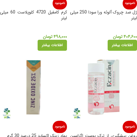
ناموجود
ناموجود
ژل ضد چروک آلوئه ورا سودا 250 میلی
کرم کامفیل 4720 کلوپلاست 60 میلی
لیتر
لیتر
۴۰۴,۶۰۰
تومان
۴۹۸,۰۰۰
تومان
اطلاعات بیشتر
اطلاعات بیشتر
ناموجود
ناموجود
روغن پیشگیری از ترک پوست اگزاسین
پماد زینک اکساید 25 درصد 30 گرم