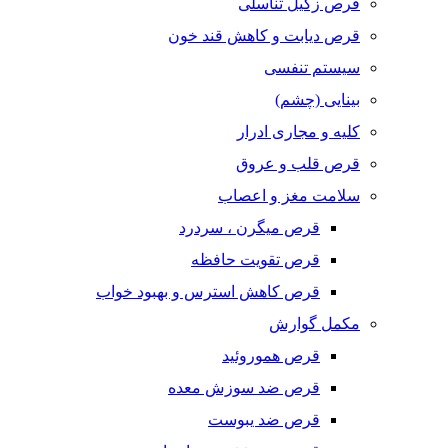
قرص زگیل تناسلی
قرص دیابت و کاهش قند خون
سیستم تنفسی
بینایی (چشم)
کلیه و مجاری ادرار
قرص قلب و عروق
سلامت مغز و اعصاب
قرص میگرن ، سردرد
قرص تقویت حافظه
قرص کاهش استرس و بهبود خواب
مکمل گوارش
قرص هموروئید
قرص ضد سوزش معده
قرص ضد یبوست