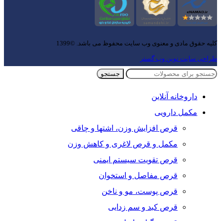
کلیه حقوق مادی و معنوی وب سایت محفوظ می باشد. ©1399
طراحی سایت نوین وب گستر
جستجو
داروخانه آنلاین
مکمل دارویی
قرص افزایش وزن، اشتها و چاقی
مکمل و قرص لاغری و کاهش وزن
قرص تقویت سیستم ایمنی
قرص مفاصل و استخوان
قرص پوست، مو و ناخن
قرص کبد و سم زدایی