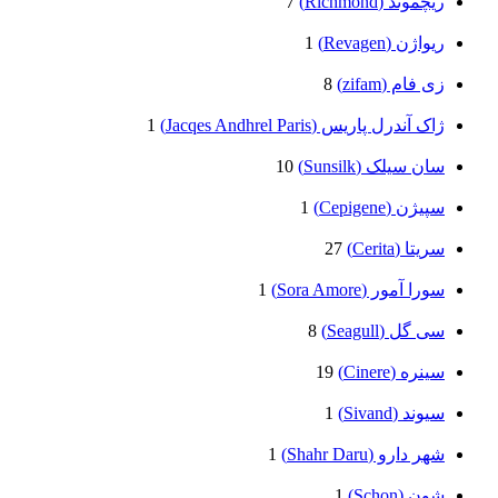
ریچموند (Richmond)
7
ریواژن (Revagen)
1
زی فام (zifam)
8
ژاک آندرل پاریس (Jacqes Andhrel Paris)
1
سان سیلک (Sunsilk)
10
سپیژن (Cepigene)
1
سریتا (Cerita)
27
سورا آمور (Sora Amore)
1
سی گل (Seagull)
8
سینره (Cinere)
19
سیوند (Sivand)
1
شهر دارو (Shahr Daru)
1
شون (Schon)
1