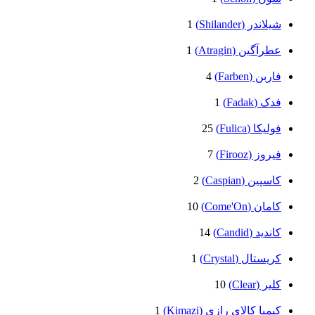
شیلاندر (Shilander)
1
عطرآگین (Atragin)
1
فاربن (Farben)
4
فدک (Fadak)
1
فولیکا (Fulica)
25
فیروز (Firooz)
7
کاسپین (Caspian)
2
کامان (Come'On)
10
کاندید (Candid)
14
کریستال (Crystal)
1
کلیر (Clear)
10
کیمیا کالای رازی (Kimazi)
1