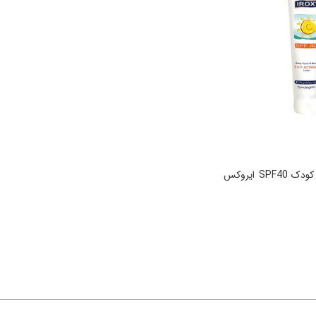
لوسیون ضد آفتاب کودک SPF40 ایروکس