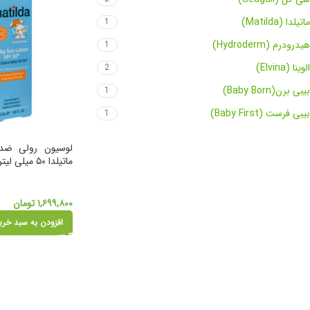
ماتیلدا (Matilda)
1
هیدرودرم (Hydroderm)
1
الوینا (Elvina)
2
بیبی برن(Baby Born)
1
بیبی فرست (Baby First)
1
ماتیلدا ۵۰ میلی لیتر
۱,۶۹۹,۸۰۰
تومان
افزودن به سبد خری