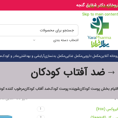
روخانه دکتر شقایق گنجه
Skip to navigation
Skip to main content
انتخاب دسته بندی
روخانه آنلاین
مکمل دارویی
مکمل غذایی
مکمل بدنسازی
آرایشی و بهداشتی
مادر و کودک
م
ضد آفتاب کودکان
التیام بخش پوست کودکان
شوینده پوست کودک
ضد آفتاب کودکان
مرطوب کننده کو
برندها
داروخانه آنلاین
/
ماد
ایروکس (Irox)
1
سی گل (Seagull)
2