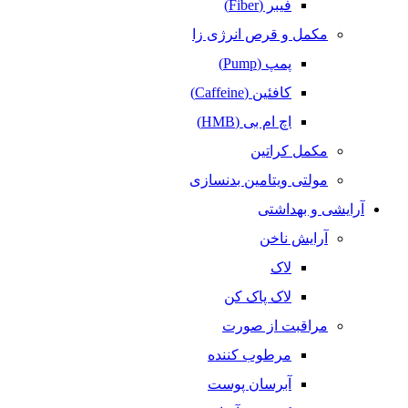
فیبر (Fiber)
مکمل و قرص انرژی زا
پمپ (Pump)
کافئین (Caffeine)
اچ ام بی (HMB)
مکمل کراتین
مولتی ویتامین بدنسازی
آرایشی و بهداشتی
آرایش ناخن
لاک
لاک پاک کن
مراقبت از صورت
مرطوب کننده
آبرسان پوست