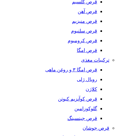
قرص کلسیم
قرص آهن
قرص منیزیم
قرص سلنیوم
قرص کرومیوم
قرص امگا
ترکیبات مغذی
قرص امگا ٣ و روغن ماهی
رویال ژلی
کلاژن
قرص کوآنزیم کیوتن
گلوکوزامین
قرص جینسینگ
قرص جوشان