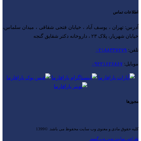
اطلاعات تماس
آدرس: تهران ، یوسف آباد ، خیابان فتحی شقاقی ، میدان سلماس،
خیابان شهریار، پلاک ۲۳ ، داروخانه دکتر شقایق گنجه
تلفن:
۰۲۱۸۸۳۳۷۲۷۹
موبایل:
۰۹۲۲۱۶۲۶۸۶۷
مجوزها
کلیه حقوق مادی و معنوی وب سایت محفوظ می باشد. ©1399
طراحی سایت نوین وب گستر