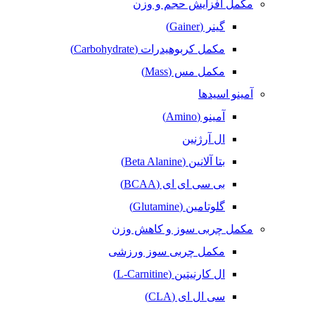
مکمل افزایش حجم و وزن
گینر (Gainer)
مکمل کربوهیدرات (Carbohydrate)
مکمل مس (Mass)
آمینو اسیدها
آمینو (Amino)
ال آرژنین
بتا آلانین (Beta Alanine)
بی سی ای ای (BCAA)
گلوتامین (Glutamine)
مکمل‌ چربی‌ سوز و کاهش وزن
مکمل چربی سوز ورزشی
ال کارنیتین (L-Carnitine)
سی ال ای (CLA)