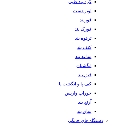
گردنبند طبی
آویز دست
قوزبند
قوزک بند
ترقوه بند
کتف بند
ساعد بند
انگشتان
فتق بند
کف پا و انگشت پا
جوراب واریس
آرنج بند
ساق بند
دستگاه های خانگی