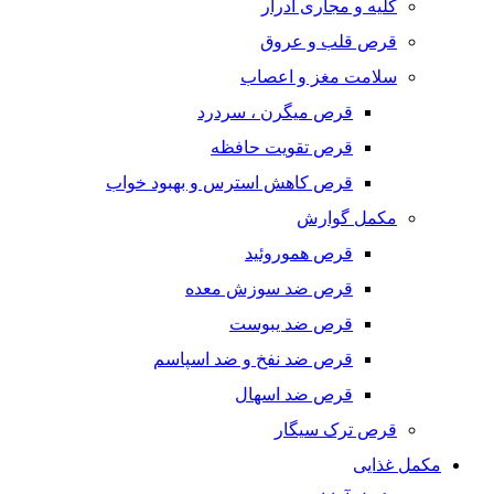
کلیه و مجاری ادرار
قرص قلب و عروق
سلامت مغز و اعصاب
قرص میگرن ، سردرد
قرص تقویت حافظه
قرص کاهش استرس و بهبود خواب
مکمل گوارش
قرص هموروئید
قرص ضد سوزش معده
قرص ضد یبوست
قرص ضد نفخ و ضد اسپاسم
قرص ضد اسهال
قرص ترک سیگار
مکمل غذایی