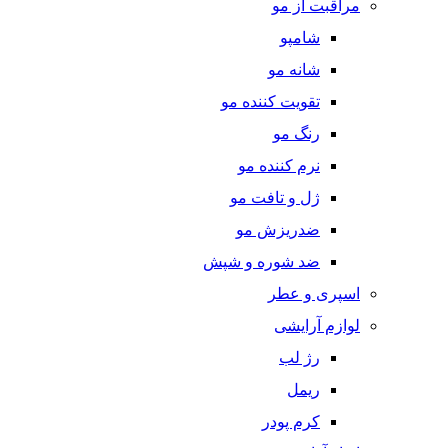
مراقبت از مو
شامپو
شانه مو
تقویت کننده مو
رنگ مو
نرم کننده مو
ژل و تافت مو
ضدریزش مو
ضد شوره و شپش
اسپری و عطر
لوازم آرایشی
رژ لب
ریمل
کرم پودر