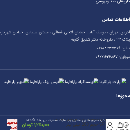
داروهای ضد ویروسی
اطلاعات تماس
آدرس: تهران ، یوسف آباد ، خیابان فتحی شقاقی ، میدان سلماس، خیابان شهریار،
پلاک ۲۳ ، داروخانه دکتر شقایق گنجه
تلفن:
۰۲۱۸۸۳۳۷۲۷۹
موبایل:
۰۹۲۲۱۶۲۶۸۶۷
مجوزها
در انبار
اسپری ضدآفتاب کودکان بیبی فرست
کلیه حقوق مادی و معنوی وب سایت محفوظ می باشد. ©1399
موجود
SPF50 حجم 200 میلی لیتر
۱,۲۵۰,۰۰۰
تومان
نمی