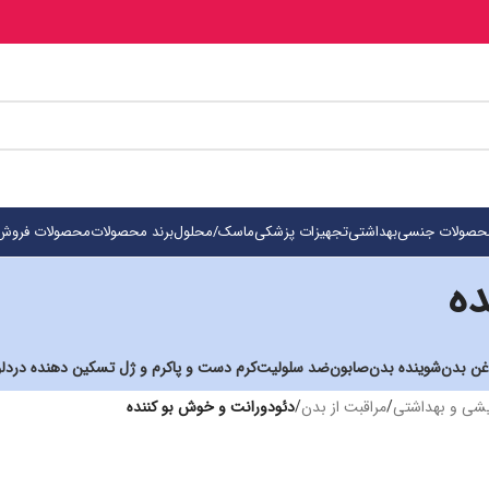
حصولات جنسی
بهداشتی
تجهیزات پزشکی
ماسک/محلول
برند محصولات
محصولات فروش 
ده
غن بدن
شوینده بدن
صابون
ضد سلولیت
کرم دست و پا
کرم و ژل تسکین دهنده درد
ل
یشی و بهداشتی
/
مراقبت از بدن
/
دئودورانت و خوش بو کننده