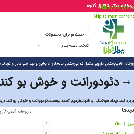
روخانه دکتر شقایق گنجه
Skip to navigation
Skip to main content
انتخاب دسته بندی
روخانه آنلاین
مکمل دارویی
مکمل غذایی
مکمل بدنسازی
آرایشی و بهداشتی
مادر و کودک
م
دئودورانت و خوش بو کنن
برنزه کننده
پماد سوختگی و التهاب
ترمیم کننده پوست
دئودورانت و خوش بو کننده
رو
برندها
داروخانه آنلاین
/
آرا
بیول (Biol)
4
سی گل (Seagull)
4