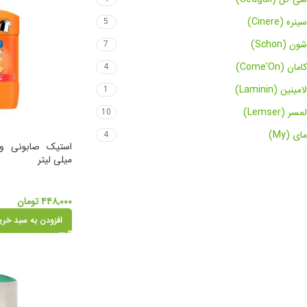
سینره (Cinere)
5
شون (Schon)
7
کامان (Come'On)
4
لامینین (Laminin)
1
لمسر (Lemser)
10
مای (My)
4
میلی لیتر
۴۴۸,۰۰۰
تومان
افزودن به سبد خری