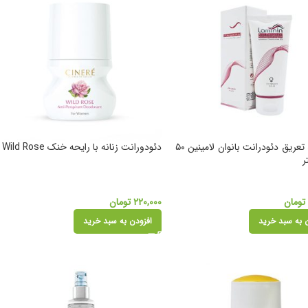
کرم ضد تعریق دئودرانت بانوان لامینین ۵۰
دئودورانت زنانه با رایحه خنک Wild Rose
ر
تومان
۲۲۰,۰۰۰
تومان
 به سبد خرید
افزودن به سبد خرید