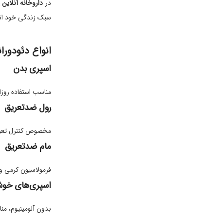
در
داروخانه آنلاین یا
سبک زندگی خود انت
انواع دئودورا
اسپری بدن
مناسب استفاده روزا
رول ضدتعریق
مخصوص کنترل تعریق
مام ضدتعریق
فرمولاسیون کرمی و 
اسپری‌های خوش
بدون آلومینیوم، من