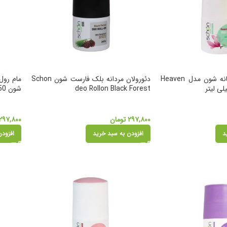
رول ضد تعریق زنانه شون مدل Heaven
دئورولان مردانه بلک فارست شون Schon
deo Rollon Black Forest
شون 50 میل
۲۹۷,۸۰۰
تومان
۲۹۷,۸۰۰
د
افزودن به سبد خرید
افزودن