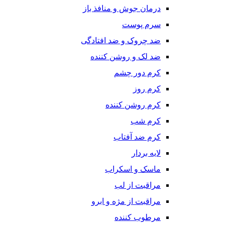
درمان جوش و منافذ باز
سرم پوست
ضد چروک و ضد افتادگی
ضد لک و روشن کننده
کرم دور چشم
کرم روز
کرم روشن کننده
کرم شب
کرم ضد آفتاب
لایه بردار
ماسک و اسکراب
مراقبت از لب
مراقبت از مژه و ابرو
مرطوب کننده