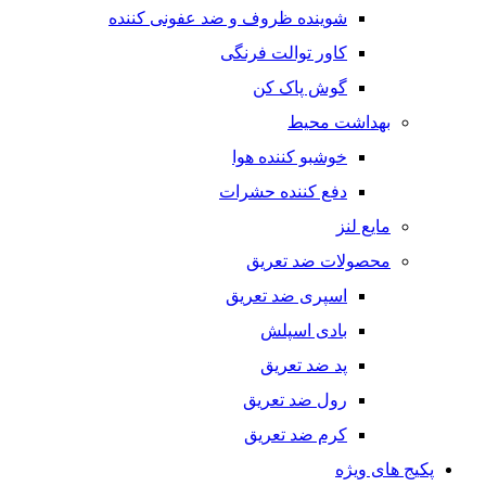
شوینده ظروف و ضد عفونی کننده
کاور توالت فرنگی
گوش پاک کن
بهداشت محیط
خوشبو کننده هوا
دفع کننده حشرات
مایع لنز
محصولات ضد تعریق
اسپری ضد تعریق
بادی اسپلش
پد ضد تعریق
رول ضد تعریق
کرم ضد تعریق
پکیج های ویژه