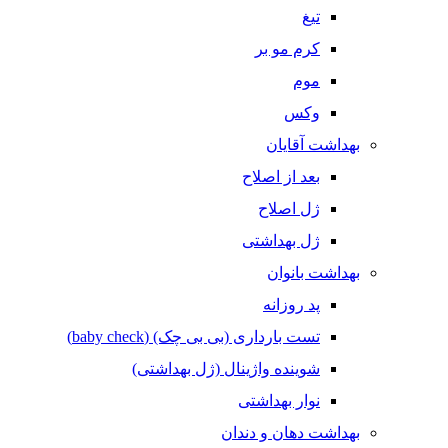
تیغ
کرم مو بر
موم
وکس
بهداشت آقایان
بعد از اصلاح
ژل اصلاح
ژل بهداشتی
بهداشت بانوان
پد روزانه
تست بارداری (بی بی چک) (baby check)
شوینده واژینال (ژل بهداشتی)
نوار بهداشتی
بهداشت دهان و دندان