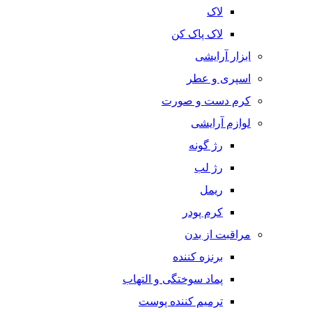
لاک
لاک پاک کن
ابزار آرایشی
اسپری و عطر
کرم دست و صورت
لوازم آرایشی
رژ گونه
رژ لب
ریمل
کرم پودر
مراقبت از بدن
برنزه کننده
پماد سوختگی و التهاب
ترمیم کننده پوست