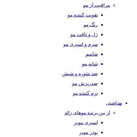
مراقبت از مو
تقویت کننده مو
رنگ مو
ژل و تافت مو
سرم و اسپری مو
شامپو
شانه مو
ضد شوره و شپش
ضدریزش مو
نرم کننده مو
بهداشتی
از بین برنده موهای زائد
اسپری موبر
پودر موبر