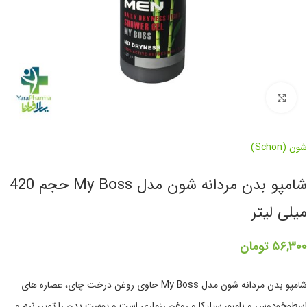
برای بزرگنمایی کلیک کنید
شون (Schon)
شامپو بدن مردانه شون مدل My Boss حجم 420
میلی لیتر
۵۶,۳۰۰
تومان
شامپو بدن مردانه شون مدل My Boss حاوی روغن درخت چای، عصاره های
اسطوخودوس و بامبو، سیلیکا و روغن رزماری است و پوست بدن را تمیز، نرم و