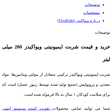
توضیحات
مشخصات
درباره ویواکیدز (VivaKids)
توضیحات
خرید و قیمت شربت ایمیونیتی ویواکیدز 200 میلی
لیتر
شربت ایمیونیتی ویواکیدز ترکیبی متعادل از مولتی ویتامین‌ها، مواد
معدنی و پروپولیس (صمغ تولید شده توسط زنبور عسل) است که
برای سلامت کودکان ۱ سال به بالا فرموله شده است.
شما می توانید تمامی محصولات
تقویت کننده سیستم ایمنی