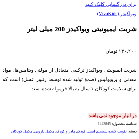
برای بزرگنمایی کلیک کنید
ویواکیدز (VivaKids)
شربت ایمیونیتی ویواکیدز 200 میلی لیتر
۱۳۰,۲۰۰
تومان
شربت ایمیونیتی ویواکیدز ترکیبی متعادل از مولتی ویتامین‌ها، مواد
معدنی و پروپولیس (صمغ تولید شده توسط زنبور عسل) است که
برای سلامت کودکان ۱ سال به بالا فرموله شده است.
در انبار موجود نمی باشد
شناسه محصول:
1443845
دسته:
تقویت کننده سیستم ایمنی کودک
,
مادر و کودک
,
مکمل دارویی
,
مکمل کودکان