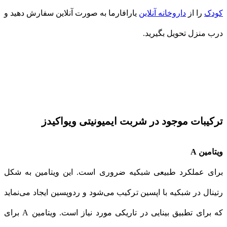
کودک
را از
داروخانه آنلاین
یارافارما به صورت آنلاین سفارش دهید و
درب منزل تحویل بگیرید.
ترکیبات موجود در شربت ایمیونیتی ویواکیدز
ویتامین A
برای عملكرد طبیعی شبكیه ضروری است. این ویتامین به شكل
رتینال در شبكیه با اپسین تركیب می‌شود و ردوپسین ایجاد می‌نماید
كه برای تطبیق بینایی در تاریكی مورد نیاز است. ویتامین A برای