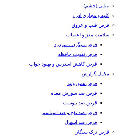
بینایی (چشم)
کلیه و مجاری ادرار
قرص قلب و عروق
سلامت مغز و اعصاب
قرص میگرن ، سردرد
قرص تقویت حافظه
قرص کاهش استرس و بهبود خواب
مکمل گوارش
قرص هموروئید
قرص ضد سوزش معده
قرص ضد یبوست
قرص ضد نفخ و ضد اسپاسم
قرص ضد اسهال
قرص ترک سیگار