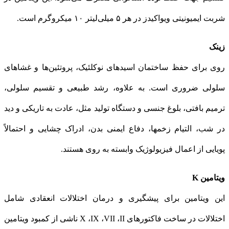
شربت ایمیونیتی ویواکیدز در هر ۵ میلی‌لیتر ۱۰ میکروگرم است.
زینک
روی برای حفظ ساختمان اسیدهای نوكلئیک، پروتئین‌ها و غشاهای
سلولی ضروری است. به علاوه، رشد طبیعی و تقسیم سلولی،
ترمیم بافتی، بلوغ جنسی و دستگاه تولید مثل، عادت به تاریكی و دید
در شب، التیام زخمها، دفاع ایمنی بدن، ادراک چشایی و احتمالاً
پویایی از اعمال فیزیولوژیک وابسته به روی هستند.
ویتامین K
این ویتامین برای پیشگیری و درمان اختلالات انعقادی شامل
اختلالات در ساخت فاكتورهای X ،IX ،VII ،II ناشی از كمبود ویتامین