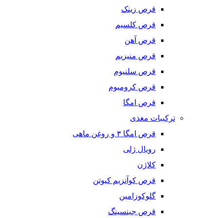
قرص زینک
قرص کلسیم
قرص آهن
قرص منیزیم
قرص سلنیوم
قرص کرومیوم
قرص امگا
ترکیبات مغذی
قرص امگا ٣ و روغن ماهی
رویال ژلی
کلاژن
قرص کوآنزیم کیوتن
گلوکوزامین
قرص جینسینگ