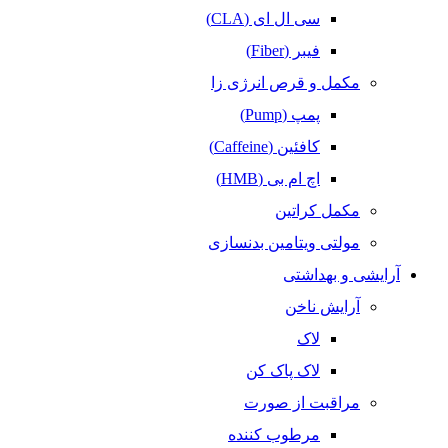
سی ال ای (CLA)
فیبر (Fiber)
مکمل و قرص انرژی زا
پمپ (Pump)
کافئین (Caffeine)
اچ ام بی (HMB)
مکمل کراتین
مولتی ویتامین بدنسازی
آرایشی و بهداشتی
آرایش ناخن
لاک
لاک پاک کن
مراقبت از صورت
مرطوب کننده