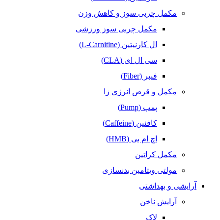
مکمل‌ چربی‌ سوز و کاهش وزن
مکمل چربی سوز ورزشی
ال کارنیتین (L-Carnitine)
سی ال ای (CLA)
فیبر (Fiber)
مکمل و قرص انرژی زا
پمپ (Pump)
کافئین (Caffeine)
اچ ام بی (HMB)
مکمل کراتین
مولتی ویتامین بدنسازی
آرایشی و بهداشتی
آرایش ناخن
لاک