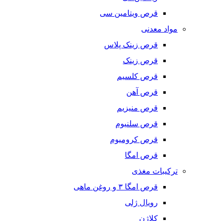
قرص ویتامین سی
مواد معدنی
قرص زینک پلاس
قرص زینک
قرص کلسیم
قرص آهن
قرص منیزیم
قرص سلنیوم
قرص کرومیوم
قرص امگا
ترکیبات مغذی
قرص امگا ٣ و روغن ماهی
رویال ژلی
کلاژن