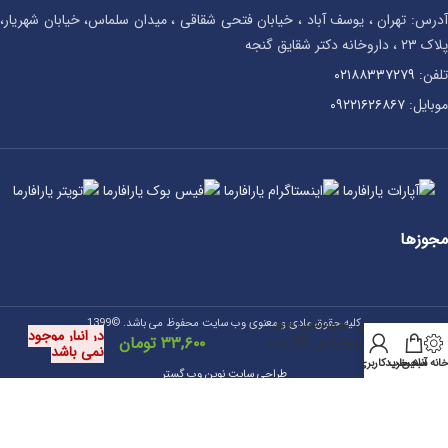
آدرس: تهران ، یوسف آباد ، خیابان فتحی شقاقی ، میدان سلماس، خیابان شهریار،
پلاک ۲۳ ، داروخانه دکتر شقایق گنجه
تلفن:
۰۲۱۸۸۳۳۷۲۷۹
موبایل:
۰۹۲۲۱۶۲۶۸۶۷
مجوزها
قرص ایزومکس مایر
کلیه حقوق مادی و معنوی وب سایت محفوظ می باشد. ©1399
در انبار موجود
ویتابیوتیکس 30 عدد
۳۳,۶۰۰
تومان
نمی باشد
انه آنلاین
سبد خرید
حساب کاربری من
طراحی سایت نوین وب گستر