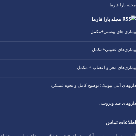
مجله یارا فارما
مجله یارا فارما
بیماری‌ های پوستی+مکمل
بیماری‌های عفونی+مکمل
بیماری‌های مغز و اعصاب + مکمل
داروهای آنتی‌ بیوتیک: توضیح کامل و نحوه عملکرد
داروهای ضد ویروسی
اطلاعات تماس
آدرس: تهران ، یوسف آباد ، خیابان فتحی شقاقی ، میدان سلماس، خیابان