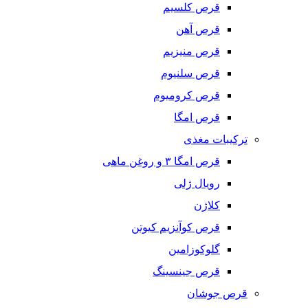
قرص کلسیم
قرص آهن
قرص منیزیم
قرص سلنیوم
قرص کرومیوم
قرص امگا
ترکیبات مغذی
قرص امگا ٣ و روغن ماهی
رویال ژلی
کلاژن
قرص کوآنزیم کیوتن
گلوکوزامین
قرص جینسینگ
قرص جوشان