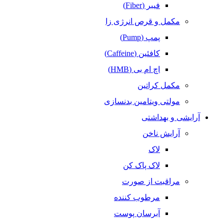
فیبر (Fiber)
مکمل و قرص انرژی زا
پمپ (Pump)
کافئین (Caffeine)
اچ ام بی (HMB)
مکمل کراتین
مولتی ویتامین بدنسازی
آرایشی و بهداشتی
آرایش ناخن
لاک
لاک پاک کن
مراقبت از صورت
مرطوب کننده
آبرسان پوست