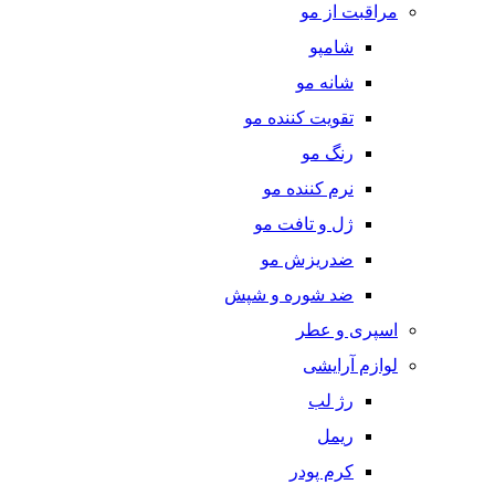
مراقبت از مو
شامپو
شانه مو
تقویت کننده مو
رنگ مو
نرم کننده مو
ژل و تافت مو
ضدریزش مو
ضد شوره و شپش
اسپری و عطر
لوازم آرایشی
رژ لب
ریمل
کرم پودر