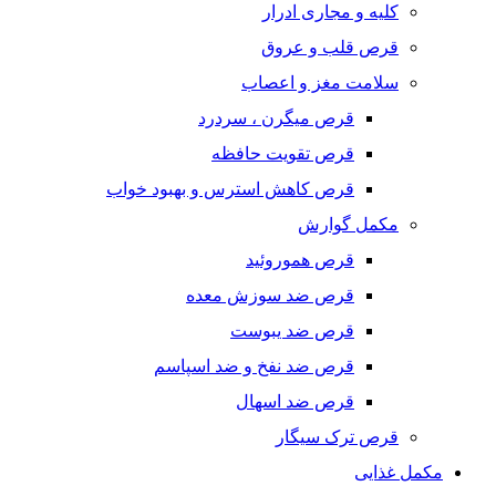
کلیه و مجاری ادرار
قرص قلب و عروق
سلامت مغز و اعصاب
قرص میگرن ، سردرد
قرص تقویت حافظه
قرص کاهش استرس و بهبود خواب
مکمل گوارش
قرص هموروئید
قرص ضد سوزش معده
قرص ضد یبوست
قرص ضد نفخ و ضد اسپاسم
قرص ضد اسهال
قرص ترک سیگار
مکمل غذایی