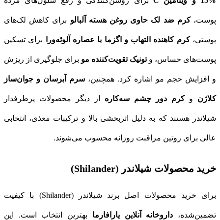
15% و ویتامین C
برای روشن‌کنندگی و رفع سلول‌های مرده
پوست،
کرم ضد لک حاوی روغن هسته آلبالو
برای کاهش لک‌های
پوستی،
کرم کاهنده التهاب و اگزما با عصاره آلوئه‌ورا
برای تسکین
پوست‌های حساس، و
تونیک تقویت‌کننده مو
برای جلوگیری از ریزش
و افزایش حجم مو اشاره کرد. همچنین،
سرم آبرسان و جوان‌ساز
کلاژن
و
کرم دور چشم سه‌کاره
از دیگر محصولات پرطرفدار
شیلاندر هستند که به دلیل اثربخشی بالا و ترکیبات مغذی، انتخابی
عالی برای روتین مراقبت روزانه محسوب می‌شوند.
خرید محصولات شیلاندر (Shilander)
برای خرید محصولات اصل برند شیلاندر (Shilander) با کیفیت
تضمین‌شده،
داروخانه آنلاین یارافارما
بهترین انتخاب است. این