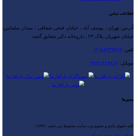
اطلاعات تماس
آدرس: تهران ، یوسف آباد ، خیابان فتحی شقاقی ، میدان سلماس،
خیابان شهریار، پلاک ۲۳ ، داروخانه دکتر شقایق گنجه
تلفن:
۰۲۱۸۸۳۳۷۲۷۹
موبایل:
۰۹۲۲۱۶۲۶۸۶۷
مجوزها
کلیه حقوق مادی و معنوی وب سایت محفوظ می باشد. ©1399
طراحی سایت نوین وب گستر