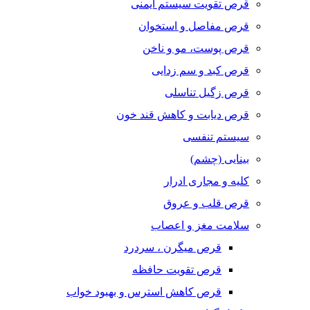
قرص تقویت سیستم ایمنی
قرص مفاصل و استخوان
قرص پوست، مو و ناخن
قرص کبد و سم زدایی
قرص زگیل تناسلی
قرص دیابت و کاهش قند خون
سیستم تنفسی
بینایی (چشم)
کلیه و مجاری ادرار
قرص قلب و عروق
سلامت مغز و اعصاب
قرص میگرن ، سردرد
قرص تقویت حافظه
قرص کاهش استرس و بهبود خواب