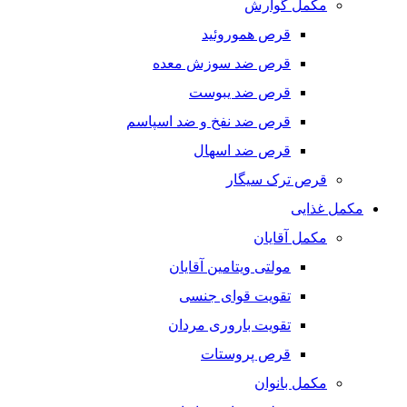
مکمل گوارش
قرص هموروئید
قرص ضد سوزش معده
قرص ضد یبوست
قرص ضد نفخ و ضد اسپاسم
قرص ضد اسهال
قرص ترک سیگار
مکمل غذایی
مکمل آقایان
مولتی ویتامین آقایان
تقویت قوای جنسی
تقویت باروری مردان
قرص پروستات
مکمل بانوان