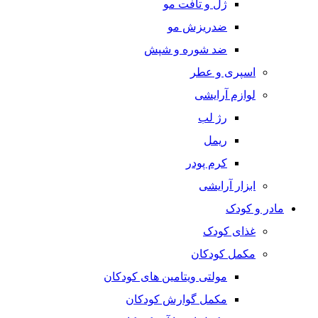
ژل و تافت مو
ضدریزش مو
ضد شوره و شپش
اسپری و عطر
لوازم آرایشی
رژ لب
ریمل
کرم پودر
ابزار آرایشی
مادر و کودک
غذای کودک
مکمل کودکان
مولتی ویتامین های کودکان
مکمل گوارش کودکان