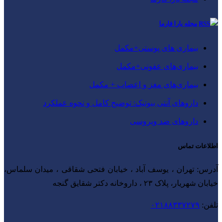
مجله یارا فارما
بیماری‌ های پوستی+مکمل
بیماری‌های عفونی+مکمل
بیماری‌های مغز و اعصاب + مکمل
داروهای آنتی‌ بیوتیک: توضیح کامل و نحوه عملکرد
داروهای ضد ویروسی
اطلاعات تماس
آدرس: تهران ، یوسف آباد ، خیابان فتحی شقاقی ، میدان سلماس،
خیابان شهریار، پلاک ۲۳ ، داروخانه دکتر شقایق گنجه
تلفن:
۰۲۱۸۸۳۳۷۲۷۹