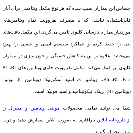
حساس این بیماران سبب شده که هر نوع مکمل ویتامینی برای آنان
قابل‌استفاده نباشد، که با مصرف نفروویت تمام ویتامین‌های
موردنیاز بیمار با نارسایی کلیوی تامین می‌گردد. این مکمل بافت‌های
بدن را حفظ کرده و عملکرد سیستم ایمنی و عصبی را بهبود
می‌بخشد. علاوه بر این به کاهش خستگی و خون‌سازی در بیماران
کلیوی نیز کمک می‌کند. مکمل نفروویت حاوی ویتامین های B1 ،B2
،B6 ،B5 ،B12، ویتامین E، اسید آسکوربیک (ویتامین C)، بیوتین
(ویتامین B7)، زینک، نیکوتینامید و اسید فولیک است.
شما می توانید تمامی محصولات
مولتی ویتامین و مینرال
را
از
داروخانه آنلاین
یارافارما به صورت آنلاین سفارش دهید و درب
منزل تحویل بگیرید.