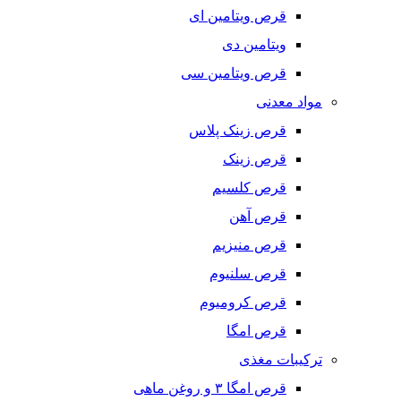
قرص ویتامین ای
ویتامین دی
قرص ویتامین سی
مواد معدنی
قرص زینک پلاس
قرص زینک
قرص کلسیم
قرص آهن
قرص منیزیم
قرص سلنیوم
قرص کرومیوم
قرص امگا
ترکیبات مغذی
قرص امگا ٣ و روغن ماهی