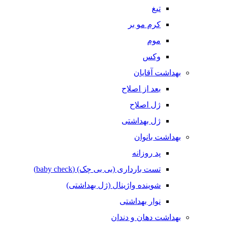
تیغ
کرم مو بر
موم
وکس
بهداشت آقایان
بعد از اصلاح
ژل اصلاح
ژل بهداشتی
بهداشت بانوان
پد روزانه
تست بارداری (بی بی چک) (baby check)
شوینده واژینال (ژل بهداشتی)
نوار بهداشتی
بهداشت دهان و دندان