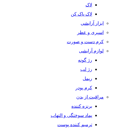
لاک
لاک پاک کن
ابزار آرایشی
اسپری و عطر
کرم دست و صورت
لوازم آرایشی
رژ گونه
رژ لب
ریمل
کرم پودر
مراقبت از بدن
برنزه کننده
پماد سوختگی و التهاب
ترمیم کننده پوست