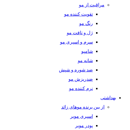
مراقبت از مو
تقویت کننده مو
رنگ مو
ژل و تافت مو
سرم و اسپری مو
شامپو
شانه مو
ضد شوره و شپش
ضدریزش مو
نرم کننده مو
بهداشتی
از بین برنده موهای زائد
اسپری موبر
پودر موبر