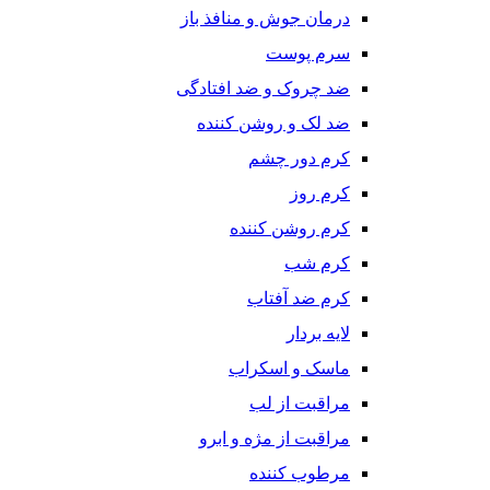
درمان جوش و منافذ باز
سرم پوست
ضد چروک و ضد افتادگی
ضد لک و روشن کننده
کرم دور چشم
کرم روز
کرم روشن کننده
کرم شب
کرم ضد آفتاب
لایه بردار
ماسک و اسکراب
مراقبت از لب
مراقبت از مژه و ابرو
مرطوب کننده