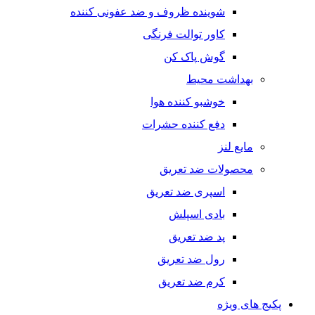
شوینده ظروف و ضد عفونی کننده
کاور توالت فرنگی
گوش پاک کن
بهداشت محیط
خوشبو کننده هوا
دفع کننده حشرات
مایع لنز
محصولات ضد تعریق
اسپری ضد تعریق
بادی اسپلش
پد ضد تعریق
رول ضد تعریق
کرم ضد تعریق
پکیج های ویژه