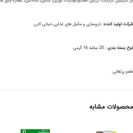
ال کارنیتین تارتارات، آرژنین آلفاکتوگلوتارات، تورین، بتائین، بتاآلانین، عصاره چای سب
شرکت تولید کننده:
داروسازی و مکمل های غذایی حیاتی کارن
نوع بسته بندی :
20 ساشه 16 گرمی
طعم پرتغالی.
محصولات مشابه