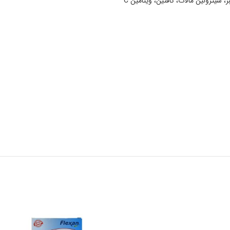
ز، سیترولین مالات، کافئین، ویتامین C