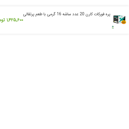
پره فورکات کارن 20 عدد ساشه 16 گرمی با طعم پرتقالی
۱,۴۲۵,۶۰۰
توم