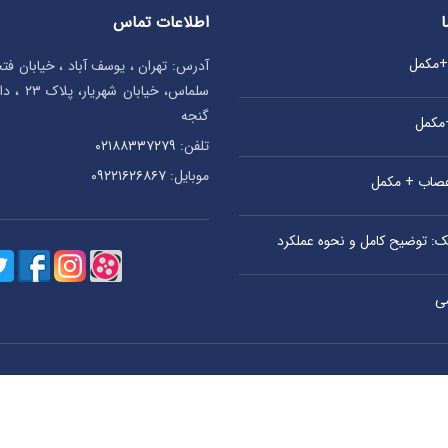
اطلاعات تماس
ا
ی+مکمل
آدرس: تهران ، یوسف آباد ، خیابان ف
سلماس، خیا
گنجه
+مکمل
تلفن:
۰۲۱۸۸۳۳۷۲۷۹
موبایل:
۰۹۲۲۱۶۲۶۸۶۷
اعصاب + مکمل
یک: توضیح کامل و نحوه عملکرد
ی