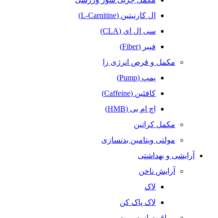
ال کارنیتین (L-Carnitine)
سی ال ای (CLA)
فیبر (Fiber)
مکمل و قرص انرژی زا
پمپ (Pump)
کافئین (Caffeine)
اچ ام بی (HMB)
مکمل کراتین
مولتی ویتامین بدنسازی
آرایشی و بهداشتی
آرایش ناخن
لاک
لاک پاک کن
مراقبت از صورت