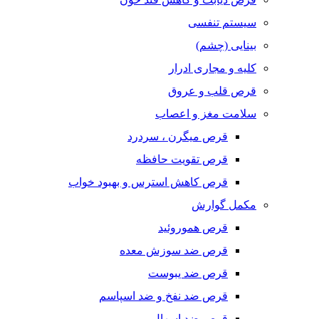
سیستم تنفسی
بینایی (چشم)
کلیه و مجاری ادرار
قرص قلب و عروق
سلامت مغز و اعصاب
قرص میگرن ، سردرد
قرص تقویت حافظه
قرص کاهش استرس و بهبود خواب
مکمل گوارش
قرص هموروئید
قرص ضد سوزش معده
قرص ضد یبوست
قرص ضد نفخ و ضد اسپاسم
قرص ضد اسهال