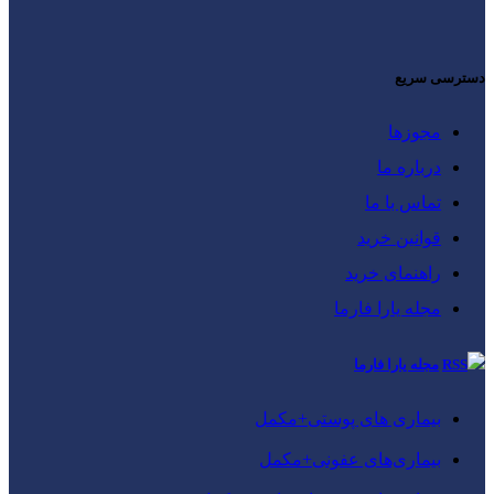
دسترسی سریع
مجوزها
درباره ما
تماس با ما
قوانین خرید
راهنمای خرید
مجله یارا فارما
مجله یارا فارما
بیماری‌ های پوستی+مکمل
بیماری‌های عفونی+مکمل