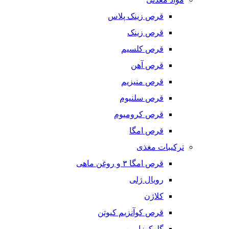
قرص زینک پلاس
قرص زینک
قرص کلسیم
قرص آهن
قرص منیزیم
قرص سلنیوم
قرص کرومیوم
قرص امگا
ترکیبات مغذی
قرص امگا ٣ و روغن ماهی
رویال ژلی
کلاژن
قرص کوآنزیم کیوتن
گلوکوزامین