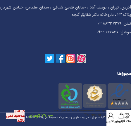
آدرس: تهران ، یوسف آباد ، خیابان فتحی شقاقی ، میدان سلماس، خیابان شهریار،
پلاک ۲۳ ، داروخانه دکتر شقایق گنجه
تلفن:
۰۲۱۸۸۳۳۷۲۷۹
موبایل:
۰۹۲۲۱۶۲۶۸۶۷
مجوزها
چسب ضدحساسیت 2.5 سانتی 3M
در انبار
مدل Transpore
۷۷,۰۰۰
تومان
موجود نمی
کلیه حقوق مادی و معنوی وب سایت محفوظ می باشد. ©1399
باشد
انه آنلاین
سبد خرید
حساب کاربری من