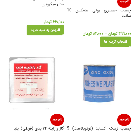
ناموجود
مدل میکروپور
چسب حصیری رولی سامکس 10
سانت
۶۶۰,۱۰۰
تومان
افزودن به سبد خرید
۴۹۹,۰۰۰
تومان
–
۸۲,۰۰۰
تومان
انتخاب گزینه ها
ناموجود
ناموجود
چسب زینک اکساید (لوکوپلاست) 5
گاز وازلینه ۲۴ پدی (قوطی) ایلیا