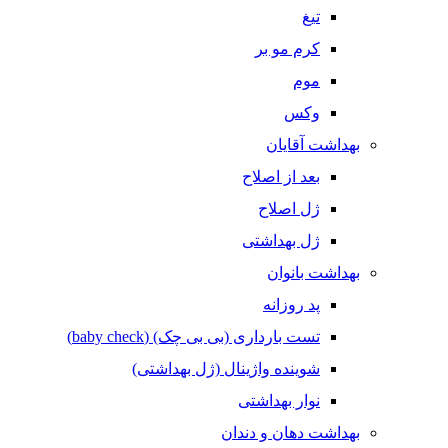
تیغ
کرم مو بر
موم
وکس
بهداشت آقایان
بعد از اصلاح
ژل اصلاح
ژل بهداشتی
بهداشت بانوان
پد روزانه
تست بارداری (بی بی چک) (baby check)
شوینده واژینال (ژل بهداشتی)
نوار بهداشتی
بهداشت دهان و دندان