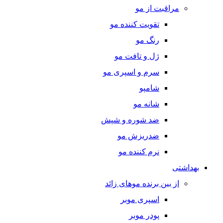
مراقبت از مو
تقویت کننده مو
رنگ مو
ژل و تافت مو
سرم و اسپری مو
شامپو
شانه مو
ضد شوره و شپش
ضدریزش مو
نرم کننده مو
بهداشتی
از بین برنده موهای زائد
اسپری موبر
پودر موبر