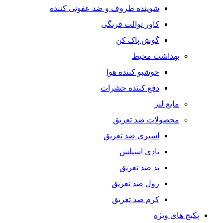
شوینده ظروف و ضد عفونی کننده
کاور توالت فرنگی
گوش پاک کن
بهداشت محیط
خوشبو کننده هوا
دفع کننده حشرات
مایع لنز
محصولات ضد تعریق
اسپری ضد تعریق
بادی اسپلش
پد ضد تعریق
رول ضد تعریق
کرم ضد تعریق
پکیج های ویژه