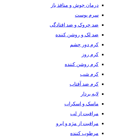
درمان جوش و منافذ باز
سرم پوست
ضد چروک و ضد افتادگی
ضد لک و روشن کننده
کرم دور چشم
کرم روز
کرم روشن کننده
کرم شب
کرم ضد آفتاب
لایه بردار
ماسک و اسکراب
مراقبت از لب
مراقبت از مژه و ابرو
مرطوب کننده