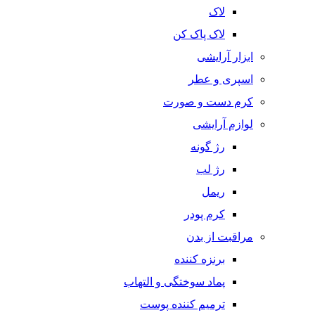
لاک
لاک پاک کن
ابزار آرایشی
اسپری و عطر
کرم دست و صورت
لوازم آرایشی
رژ گونه
رژ لب
ریمل
کرم پودر
مراقبت از بدن
برنزه کننده
پماد سوختگی و التهاب
ترمیم کننده پوست