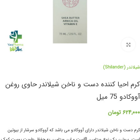
برای بزرگنمایی کلیک کنید
شیلاندر (Shilander)
کرم احیا کننده دست و ناخن شیلاندر حاوی روغن
آووکادو 75 میل
۶۲۴,۰۰۰
تومان
کرم دست و ناخن شیلاندر دارای آووکادو می باشد که آووکادو سرشار از بیوتین
است. بیوتین یک نوع ویتامین Bاست و این ویتامین به حفظ رطوبت پوست کمک