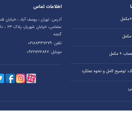
اطلاعات تماس
ا
ی+مکمل
آدرس: تهران ، یوسف آباد ، خیابان ف
سلماس، خیا
گنجه
+مکمل
تلفن:
۰۲۱۸۸۳۳۷۲۷۹
موبایل:
۰۹۲۲۱۶۲۶۸۶۷
اعصاب + مکمل
یک: توضیح کامل و نحوه عملکرد
ی