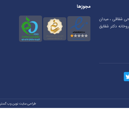
مجوزها
تحی شقاقی ، میدان
بان شهریار، پلاک ۲۳ ، داروخانه دکتر شقایق
طراحی سایت نوین وب گستر