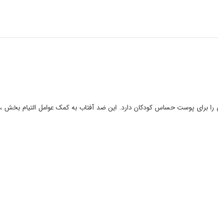
اد می کند.با فیلتر های مینرال بیشتین تحمل پذیری را برای پوست حساس کودکان دارد. این ضد آفتاب به کمک عوامل التیام بخش ،