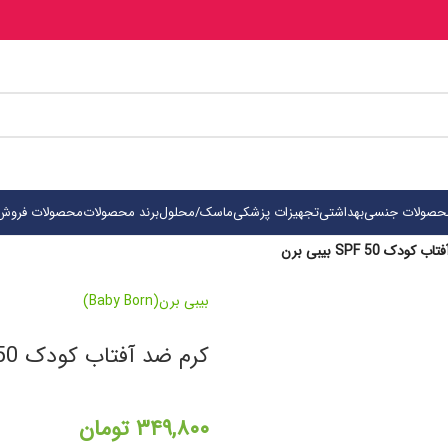
حصولات جنسی
بهداشتی
تجهیزات پزشکی
ماسک/محلول
برند محصولات
محصولات فروش 
ودک SPF 50 بیبی برن
بیبی برن(Baby Born)
کرم ضد آفتاب کودک SPF 50 بیبی برن
۳۴۹,۸۰۰
تومان