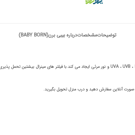
توضیحات
مشخصات
درباره بیبی برن(BABY BORN)
ضد آفتاب کودک +SPF 50 بیبی برن محافظت بسیار زیادی در برابر اشعه های UVA ، UVB ، IR و نور مرئی ایج
ه صورت آنلاین سفارش دهید و درب منزل تحویل بگیرید.