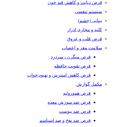
قرص دیابت و کاهش قند خون
سیستم تنفسی
بینایی (چشم)
کلیه و مجاری ادرار
قرص قلب و عروق
سلامت مغز و اعصاب
قرص میگرن ، سردرد
قرص تقویت حافظه
قرص کاهش استرس و بهبود خواب
مکمل گوارش
قرص هموروئید
قرص ضد سوزش معده
قرص ضد یبوست
قرص ضد نفخ و ضد اسپاسم