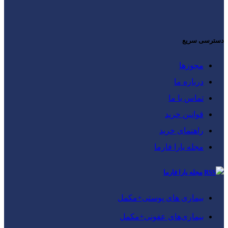
دسترسی سریع
مجوزها
درباره ما
تماس با ما
قوانین خرید
راهنمای خرید
مجله یارا فارما
مجله یارا فارما
بیماری‌ های پوستی+مکمل
بیماری‌های عفونی+مکمل