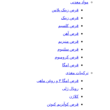
مواد معدنی
قرص زینک پلاس
قرص زینک
قرص کلسیم
قرص آهن
قرص منیزیم
قرص سلنیوم
قرص کرومیوم
قرص امگا
ترکیبات مغذی
قرص امگا ٣ و روغن ماهی
رویال ژلی
کلاژن
قرص کوآنزیم کیوتن