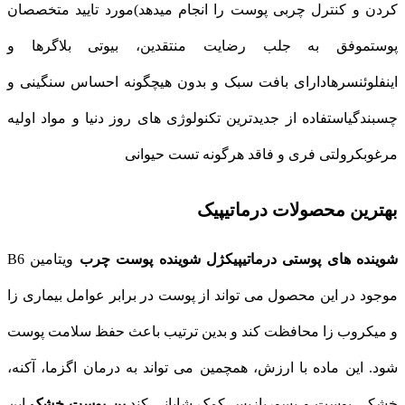
کردن و کنترل چربی پوست را انجام میدهد)مورد تایید متخصصان
پوستموفق به جلب رضایت منتقدین، بیوتی بلاگرها و
اینفلوئنسرهادارای بافت سبک و بدون هیچگونه احساس سنگینی و
چسبندگیاستفاده از جدیدترین تکنولوژی های روز دنیا و مواد اولیه
مرغوبکرولتی فری و فاقد هرگونه تست حیوانی
بهترین محصولات درماتیپیک
شوینده های پوستی درماتیپیک
ژل شوینده پوست چرب
ویتامین B6
موجود در این محصول می‌ تواند از پوست در برابر عوامل بیماری‌ زا
و میکروب‌ زا محافظت کند و بدین ترتیب باعث حفظ سلامت پوست
شود. این ماده با ارزش، همچمین می‌ تواند به درمان اگزما، آکنه،
خشکی پوست و پسوریازیس کمک شایانی کند‌.
پن پوست خشک
این