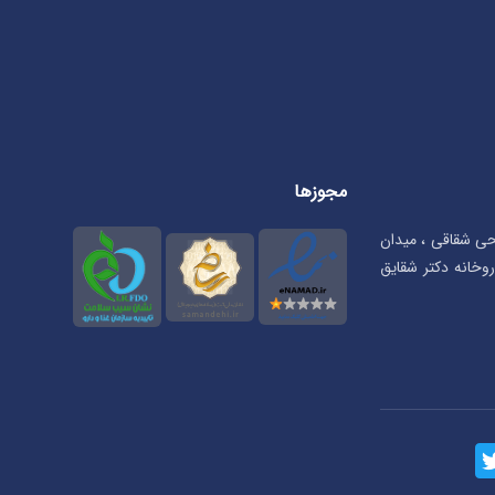
مجوزها
تحی شقاقی ، میدان
بان شهریار، پلاک ۲۳ ، داروخانه دکتر شقایق