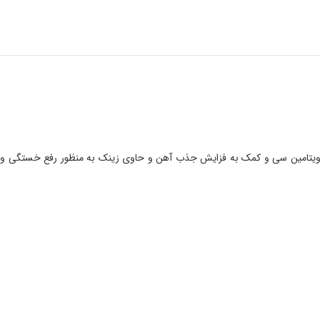
های ب9 و ب 12 مورد نیاز بدن و کمک به ساخت گلبول قرمز ، تامین ویتامین سی و کمک به فزایش جذب آهن و حاوی زینک به منظور رفع خستگی و