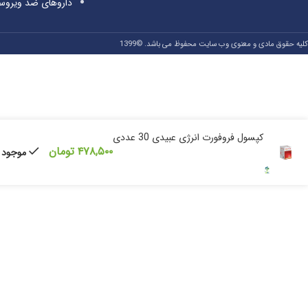
داروهای ضد ویروس
کلیه حقوق مادی و معنوی وب سایت محفوظ می باشد. ©1399
کپسول فروفورت انرژی عبیدی 30 عددی
۴۷۸,۵۰۰
تومان
موجود د