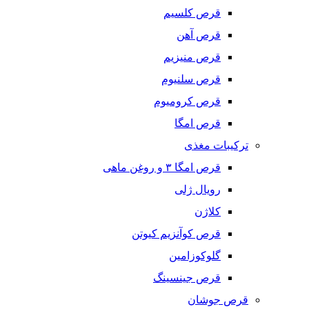
قرص کلسیم
قرص آهن
قرص منیزیم
قرص سلنیوم
قرص کرومیوم
قرص امگا
ترکیبات مغذی
قرص امگا ٣ و روغن ماهی
رویال ژلی
کلاژن
قرص کوآنزیم کیوتن
گلوکوزامین
قرص جینسینگ
قرص جوشان