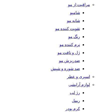
مراقبت از مو
شامپو
شانه مو
تقویت کننده مو
رنگ مو
نرم کننده مو
ژل و تافت مو
ضدریزش مو
ضد شوره و شپش
اسپری و عطر
لوازم آرایشی
رژ لب
ریمل
کرم پودر