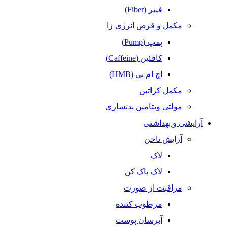
فیبر (Fiber)
مکمل و قرص انرژی زا
پمپ (Pump)
کافئین (Caffeine)
اچ ام بی (HMB)
مکمل کراتین
مولتی ویتامین بدنسازی
آرایشی و بهداشتی
آرایش ناخن
لاک
لاک پاک کن
مراقبت از صورت
مرطوب کننده
آبرسان پوست