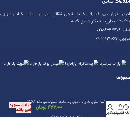
اطلاعات تماس
آدرس: تهران ، یوسف آباد ، خیابان فتحی شقاقی ، میدان سلماس، خیابان شهریار،
پلاک ۲۳ ، داروخانه دکتر شقایق گنجه
تلفن:
۰۲۱۸۸۳۳۷۲۷۹
موبایل:
۰۹۲۲۱۶۲۶۸۶۷
مجوزها
کپسول چشم اوژن یوروویتال
کلیه حقوق مادی و معنوی وب سایت محفوظ می باشد. ©1399
در انبار موجود
۶۰ عددی
۳۶۳,۰۰۰
تومان
نمی باشد
انه آنلاین
سبد خرید
حساب کاربری من
طراحی سایت نوین وب گستر