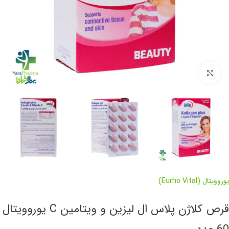
برای بزرگنمایی کلیک کنید
یوروویتال (Eurho Vital)
قرص کلاژن پلاس ال لیزین و ویتامین C یوروویتال