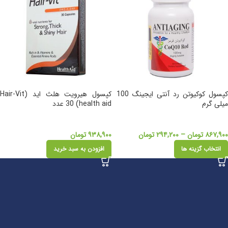
کپسول کوکیوتن رد آنتی ایجینگ 100
کپسول هیرویت هلث اید (Hair-Vit
میلی گرم
health aid) 30 عدد
۸۶۷,۹۰۰
تومان
–
۲۹۴,۲۰۰
تومان
۹۳۸,۹۰۰
تومان
انتخاب گزینه ها
افزودن به سبد خرید