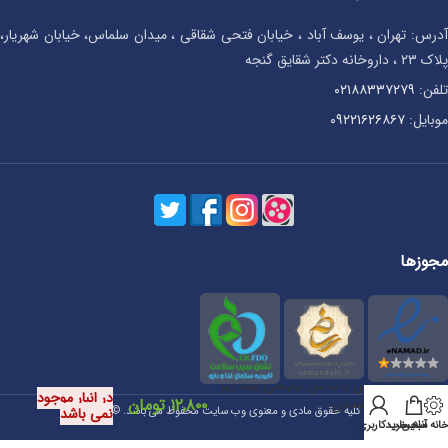
آدرس: تهران ، یوسف آباد ، خیابان فتحی شقاقی ، میدان سلماس، خیابان شهریار،
پلاک ۲۳ ، داروخانه دکتر شقایق گنجه
تلفن:
۰۲۱۸۸۳۳۷۲۷۹
موبایل:
۰۹۲۲۱۶۲۶۸۶۷
مجوزها
گوش پاک کن آرایشی پنبه ریز
در انبار موجود
۵۰ عددی
۱۲,۸۰۰
تومان
کلیه حقوق مادی و معنوی وب سایت محفوظ می باشد. ©1399
نمی باشد
انه آنلاین
سبد خرید
حساب کاربری من