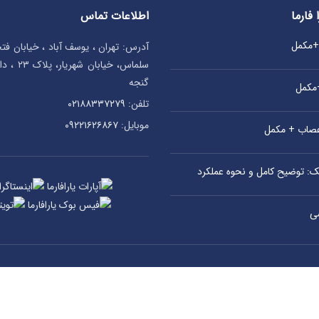
اطلاعات تماس
 فارما
ی+مکمل
آدرس: تهران ، یوسف آباد ، خیابان ف
سلماس، خیا
گنجه
+مکمل
تلفن:
۰۲۱۸۸۳۳۷۲۷۹
موبایل:
۰۹۲۲۱۶۲۶۸۶۷
اعصاب + مکمل
یک: توضیح کامل و نحوه عملکرد
ی