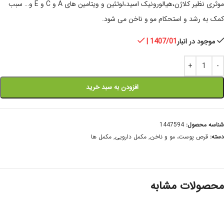
موثری نظیر کلاژن،هیالورونیک اسید،لوتئین و ویتامین های A و C و E و… سبب
کمک به رشد و استحکام مو و ناخن می شود.
موجود در انبار
| 1407/01
افزودن به سبد خرید
شناسه محصول:
1447594
دسته:
قرص پوست، مو و ناخن
,
مکمل دارویی
,
مکمل ها
محصولات مشابه