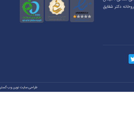
بان شهریار، پلاک ۲۳ ، داروخانه دکتر شقایق
طراحی سایت نوین وب گستر