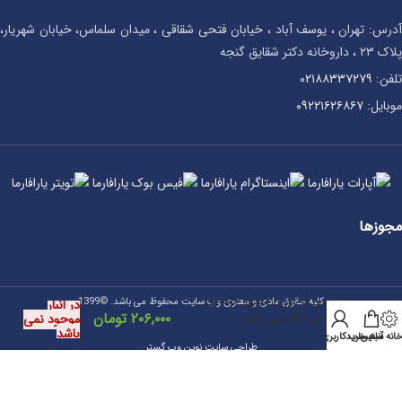
آدرس: تهران ، یوسف آباد ، خیابان فتحی شقاقی ، میدان سلماس، خیابان شهریار،
پلاک ۲۳ ، داروخانه دکتر شقایق گنجه
تلفن:
۰۲۱۸۸۳۳۷۲۷۹
موبایل:
۰۹۲۲۱۶۲۶۸۶۷
مجوزها
اسپری تاخیری دیلی حساس
کلیه حقوق مادی و معنوی وب سایت محفوظ می باشد. ©1399
در انبار
کدکس 65 میلی لیتر
۲۰۶,۰۰۰
تومان
موجود نمی
باشد
انه آنلاین
سبد خرید
حساب کاربری من
طراحی سایت نوین وب گستر