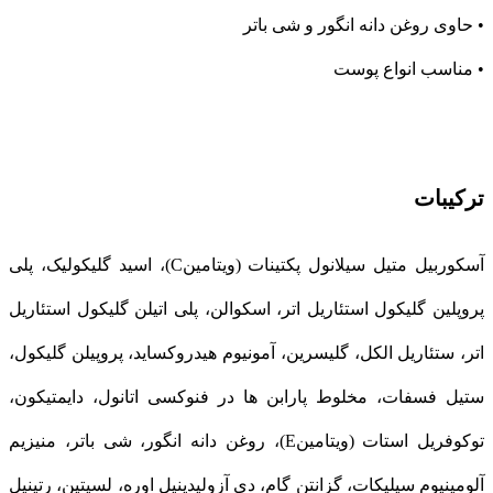
• حاوی روغن دانه انگور و شی باتر
• مناسب انواع پوست
ترکیبات
آسکوربیل متیل سیلانول پکتینات (ویتامینC)، اسید گلیکولیک، پلی
پروپلین گلیکول استئاریل اتر، اسکوالن، پلی اتیلن گلیکول استئاریل
اتر، ستئاریل الکل، گلیسرین، آمونیوم هیدروکساید، پروپیلن گلیکول،
ستیل فسفات، مخلوط پارابن ها در فنوکسی اتانول، دایمتیکون،
توکوفریل استات (ویتامینE)، روغن دانه انگور، شی باتر، منیزیم
آلومینیوم سیلیکات، گزانتن گام، دی آزولیدینیل اوره، لسیتین، رتینیل