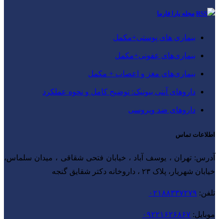
مجله یارا فارما
بیماری‌ های پوستی+مکمل
بیماری‌های عفونی+مکمل
بیماری‌های مغز و اعصاب + مکمل
داروهای آنتی‌ بیوتیک: توضیح کامل و نحوه عملکرد
داروهای ضد ویروسی
اطلاعات تماس
آدرس: تهران ، یوسف آباد ، خیابان فتحی شقاقی ، میدان سلماس،
خیابان شهریار، پلاک ۲۳ ، داروخانه دکتر شقایق گنجه
تلفن:
۰۲۱۸۸۳۳۷۲۷۹
موبایل:
۰۹۲۲۱۶۲۶۸۶۷