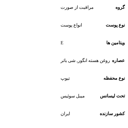
گروه
مراقبت از صورت
نوع پوست
انواع پوست
ویتامین ها
E
عصاره
روغن هسته انگور
,
شی باتر
نوع محفظه
تیوپ
تحت لیسانس
میبل سوئیس
کشور سازنده
ایران