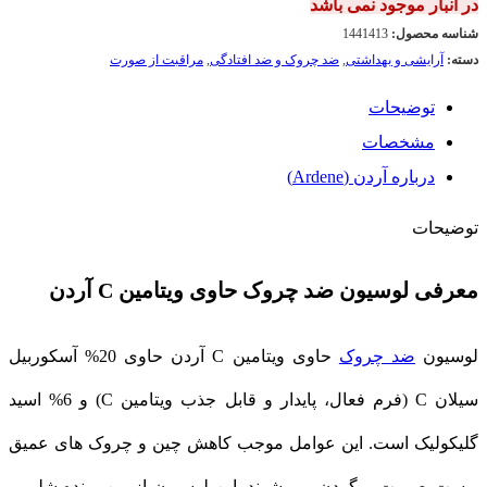
در انبار موجود نمی باشد
شناسه محصول:
1441413
دسته:
آرایشی و بهداشتی
,
ضد چروک و ضد افتادگی
,
مراقبت از صورت
توضیحات
مشخصات
درباره آردن (Ardene)
توضیحات
معرفی لوسیون ضد چروک حاوی ویتامین C آردن
لوسیون
ضد چروک
حاوی ویتامین C آردن حاوی 20% آسکوربیل
سیلان C (فرم فعال، پایدار و قابل جذب ویتامین C) و 6% اسید
گلیکولیک است. این عوامل موجب کاهش چین و چروک های عمیق
پوست صورت و گردن می شوند. این لوسیون از بین برنده شلی و