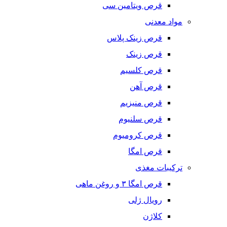
قرص ویتامین سی
مواد معدنی
قرص زینک پلاس
قرص زینک
قرص کلسیم
قرص آهن
قرص منیزیم
قرص سلنیوم
قرص کرومیوم
قرص امگا
ترکیبات مغذی
قرص امگا ٣ و روغن ماهی
رویال ژلی
کلاژن