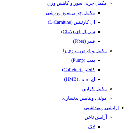
مکمل‌ چربی‌ سوز و کاهش وزن
مکمل چربی سوز ورزشی
ال کارنیتین (L-Carnitine)
سی ال ای (CLA)
فیبر (Fiber)
مکمل و قرص انرژی زا
پمپ (Pump)
کافئین (Caffeine)
اچ ام بی (HMB)
مکمل کراتین
مولتی ویتامین بدنسازی
آرایشی و بهداشتی
آرایش ناخن
لاک