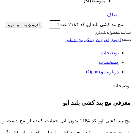
متوسط(M)
صاف
مچ بند کشی بلند اپو کد ۲۱۸۴ عدد
افزودن به سبد خرید
شناسه محصول:
نامعلوم
دسته:
ارتوپدی
,
تجهیزات پزشکی
,
مچ بند طبی
توضیحات
مشخصات
درباره اپو (Oppo)
توضیحات
معرفی مچ بند کشی بلند اپو
مچ بند کشی اپو کد 2184 بدون آتل حمایت کننده از مچ دست و
شست ضعیف می باشد. مچ بند کشی بلند اپو برای درمان کشیدگی