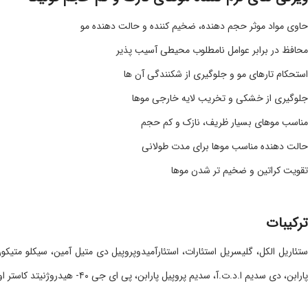
حاوی مواد موثر حجم دهنده، ضخیم کننده و حالت دهنده مو
محافظ در برابر عوامل نامطلوب محیطی آسیب پذیر
استحکام تارهای مو و جلوگیری از شکنندگی آن ها
جلوگیری از خشکی و تخریب لایه خارجی موها
مناسب موهای بسیار ظریف، نازک و کم حجم
حالت دهنده مناسب موها برای مدت طولانی
تقویت کراتین و ضخیم تر شدن موها
ترکیبات
پارابن، دی سدیم ا.د.ت.آ، سدیم پروپیل پارابن، پی ای جی ۴۰- هیدروژنیتد کاستر اویل، عصاره بومادران، اتیل هگزیل متوکسی سینامات، بنزوفنون، اسانس، آب دیونیزه