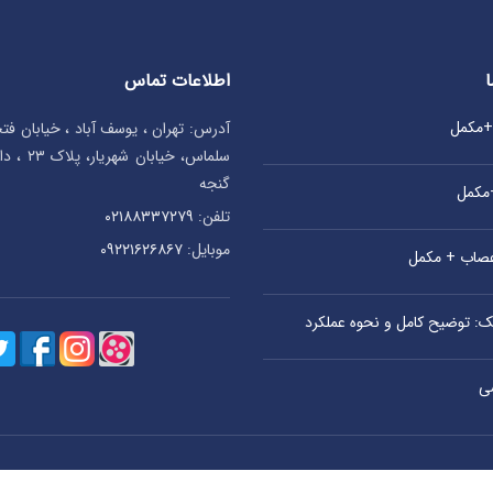
اطلاعات تماس
ا
ی+مکمل
آدرس: تهران ، یوسف آباد ، خیابان ف
سلماس، خیا
گنجه
+مکمل
تلفن:
۰۲۱۸۸۳۳۷۲۷۹
موبایل:
۰۹۲۲۱۶۲۶۸۶۷
اعصاب + مکمل
یک: توضیح کامل و نحوه عملکرد
ی