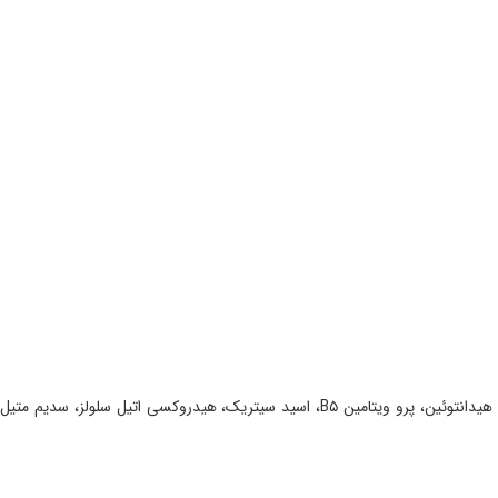
ستئاریل الکل، گلیسریل استئارات، استئارآمیدوپروپیل دی متیل آمین، سیکلو متیکون، ستئاره -۳۳، پلی اتیلن گلیکول ۲۰۰۰، بهنیل الکل، سیلک پروتئین، دی ام دی ام هیدانتوئین، پرو ویتامین B۵، اسید سیتریک، هیدروکسی اتیل سلولز، سدیم متیل