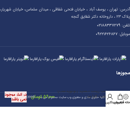
آدرس: تهران ، یوسف آباد ، خیابان فتحی شقاقی ، میدان سلماس، خیابان شهریار،
پلاک ۲۳ ، داروخانه دکتر شقایق گنجه
تلفن:
۰۲۱۸۸۳۳۷۲۷۹
موبایل:
۰۹۲۲۱۶۲۶۸۶۷
مجوزها
چسب زینک اکساید (لوکوپلاست)
در انبار موجود
5 سانت کارا مد
۵۹,۰۰۰
تومان
کلیه حقوق مادی و معنوی وب سایت محفوظ می باشد. ©1399
نمی باشد
انه آنلاین
سبد خرید
حساب کاربری من
طراحی سایت نوین وب گستر