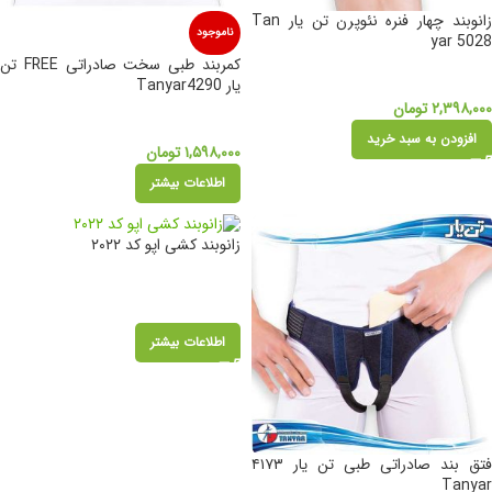
زانوبند چهار فنره نئوپرن تن یار Tan
ناموجود
yar 5028
کمربند طبی سخت صادراتی FREE تن
یار Tanyar4290
۲,۳۹۸,۰۰۰
تومان
افزودن به سبد خرید
۱,۵۹۸,۰۰۰
تومان
اطلاعات بیشتر
زانوبند کشی اپو کد ۲۰۲۲
اطلاعات بیشتر
فتق بند صادراتی طبی تن یار ۴۱۷۳
Tanyar