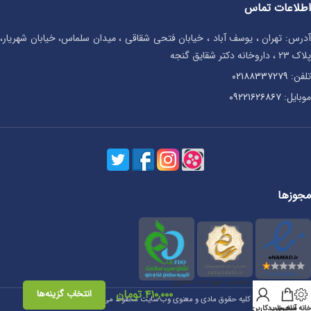
اطلاعات تماس
آدرس: تهران ، یوسف آباد ، خیابان فتحی شقاقی ، میدان سلماس، خیابان شهریار،
پلاک ۲۳ ، داروخانه دکتر شقایق گنجه
تلفن:
۰۲۱۸۸۳۳۷۲۷۹
موبایل:
۰۹۲۲۱۶۲۶۸۶۷
مجوزها
باند تنیس البو پاک سمن
۴۱۰,۰۰۰
تومان
انتخاب گزینه‌ها
کلیه حقوق مادی و معنوی وب سایت محفوظ می باشد. ©1399
انه آنلاین
سبد خرید
حساب کاربری من