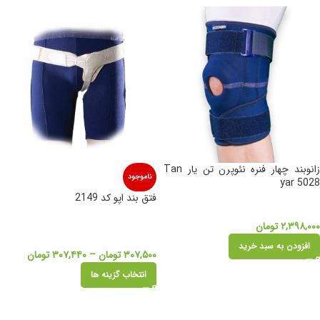
زانوبند چهار فنره نئوپرن تن یار Tan
ناموجود
yar 5028
فتق بند اپو کد 2149
۲,۳۹۸,۰۰۰
تومان
افزودن به سبد خرید
۳۰۷,۵۰۰
تومان
–
۳۰۷,۴۴۰
تومان
انتخاب گزینه ها